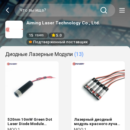
Aiming Laser Technology Co., Ltd.
15
5.0
YEARS
Подтверженный поставщик
Диодные Лазерные Модули
(13)
520nm 10mW Green Dot
Лазерный диодный
Laser Diode Module
модуль красного луча
Focusable для
635 нм 20 мВт CW для
MOQ:
1
MOQ:
1