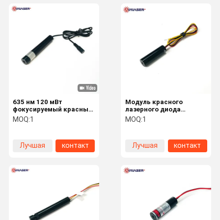
635 нм 120 мВт
Модуль красного
фокусируемый красный
лазерного диода
лазерный модуль для
мощностью 30 мВт 650
MOQ:
1
MOQ:
1
маркировки и
нм для газовых
выравнивания
детекторов, датчиков и
строительной линии
лазерных оборудований
Лучшая
контакт
Лучшая
контакт
цена
цена