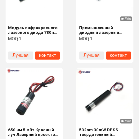
Модуль инфракрасного
Промышленный
лазерного диода 780nm
диодный лазерный
850nm 980nm 1064nm
модуль с точечной и
MOQ:
1
MOQ:
1
для измерения
линейной разверткой,
расстояний Лазерный
405 нм - 1050 нм,
дальномер
импульсная TTL-
Лучшая
контакт
Лучшая
контакт
модуляция
цена
цена
Домой
Продукты
О Нас
Экскурсия
По Заводу
650 нм 5 мВт Красный
532nm 30mW DPSS
луч Лазерный проектор
твердотельный