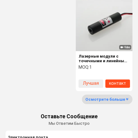
Диодные лазерные модули
Генераторы лазерных линий
Голографическое зрение красной точки
Равносигнальное направление лазера
Лазерные модули с
точечными и линейными
Тактический лазерный прицел
диодами 650nm 20mW
MOQ:
1
генератор прямой
красной линии
Расширители лазерных лучей
Лучшая
контакт
цена
Осмотрите больше
Оставьте Сообщение
Мы Ответим Быстро
Электронная почта