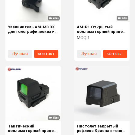
Увеличитель AM-M3 3X
AM-R1 Открытый
для голографических и
коллиматорный прицел
коллиматорных
Red Dot
MOQ:
1
прицелов
Лучшая
контакт
Лучшая
контакт
цена
цена
Домой
Продукты
О Нас
Экскурсия
По Заводу
Тактический
Пистолет закрытый
коллиматорный прицел
рефлекс Красная точка