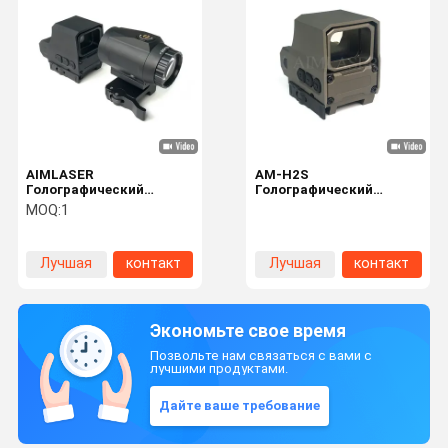
AIMLASER
AM-H2S
Голографический
Голографический
прицел оружия и 3X-
прицел для оружия Tan,
MOQ:
1
увеличитель для
совместимый с ночным
военной и оборонной
видением, с функциями
тактической оптики
Shake Awake и Auto Sleep
Лучшая
контакт
Лучшая
контакт
цена
цена
Экономьте свое время
Позвольте нам связаться с вами с
лучшими продуктами.
Дайте ваше требование