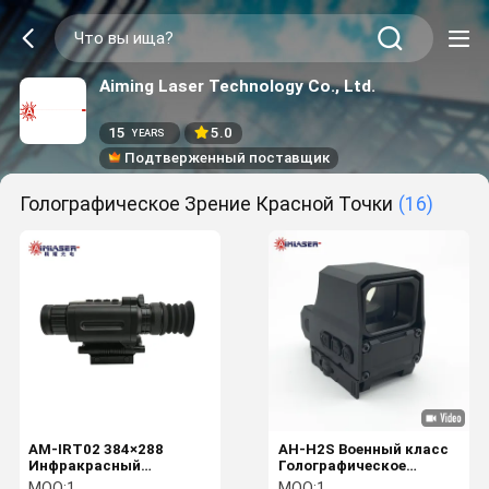
Aiming Laser Technology Co., Ltd.
15
5.0
YEARS
Подтверженный поставщик
Голографическое Зрение Красной Точки
(16)
AM-IRT02 384×288
AH-H2S Военный класс
Инфракрасный
Голографическое
диапазон
оружие Видение Ночное
MOQ:
1
MOQ:
1